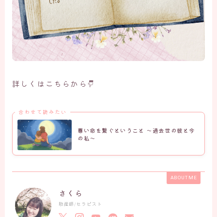
詳しくはこちらから
合わせて読みたい
尊い命を繋ぐということ 〜過去世の彼と今
の私〜
ABOUT ME
さくら
助産師/セラピスト