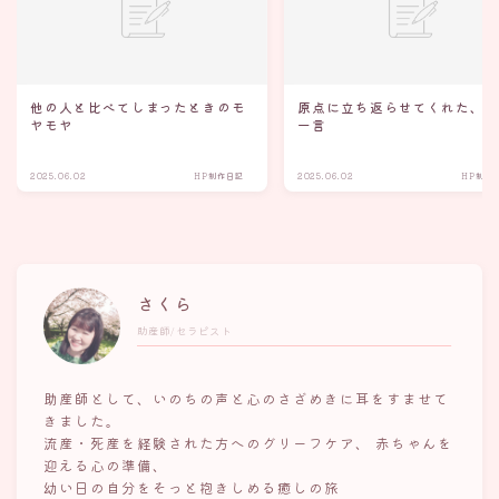
他の人と比べてしまったときのモ
原点に立ち返らせてくれた、
ヤモヤ
一言
2025.06.02
HP制作日記
2025.06.02
HP制作
さくら
助産師/セラピスト
助産師として、いのちの声と心のさざめきに耳をすませて
きました。
流産・死産を経験された方へのグリーフケア、 赤ちゃんを
迎える心の準備、
幼い日の自分をそっと抱きしめる癒しの旅