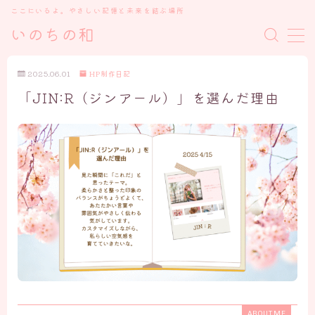
ここにいるよ。やさしい記憶と未来を結ぶ場所
いのちの和
MENU
2025.06.01
HP制作日記
「JIN:R（ジンアール）」を選んだ理由
トップ
私について
いのちの和を開いた理由
プロローグ ごあいさつ
ケアメニュー、講座について・お知らせ
ブログ
「魂の物語」の記録たち
心の癒しと学び
ABOUT ME