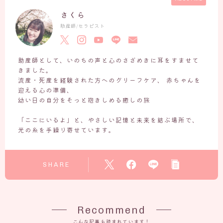
さくら
いのちの営み
助産師/セラピスト
ホームページ作成日記
お知らせ・いのちの和だより
助産師として、いのちの声と心のさざめきに耳をすませて
JOY（アリエル）との旅の記録
きました。
流産・死産を経験された方へのグリーフケア、 赤ちゃんを
お客様の声ーVOICE
迎える心の準備、
幼い日の自分をそっと抱きしめる癒しの旅
Q＆A
「ここにいるよ」と、やさしい記憶と未来を結ぶ場所で、
光の糸を手繰り寄せています。
よくあるご質問
「セッション前に読んでおきたい３つのこと」
SHARE
出張セッションについて
お問い合わせ
Recommend
こんな記事も読まれています！