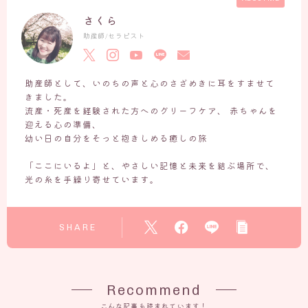
さくら
いのちの営み
助産師/セラピスト
ホームページ作成日記
お知らせ・いのちの和だより
助産師として、いのちの声と心のさざめきに耳をすませて
JOY（アリエル）との旅の記録
きました。
流産・死産を経験された方へのグリーフケア、 赤ちゃんを
お客様の声ーVOICE
迎える心の準備、
幼い日の自分をそっと抱きしめる癒しの旅
Q＆A
「ここにいるよ」と、やさしい記憶と未来を結ぶ場所で、
光の糸を手繰り寄せています。
よくあるご質問
「セッション前に読んでおきたい３つのこと」
SHARE
出張セッションについて
お問い合わせ
Recommend
こんな記事も読まれています！