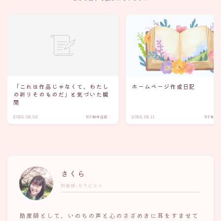
「これは作品じゃなくて、わたし
ホームページ作成日記
の祈りそのものだ」と気づいた瞬
間
2025.06.02
HP制作日記
2025.05.11
HP制作
さくら
助産師/セラピスト
助産師として、いのちの声と心のさざめきに耳をすませて