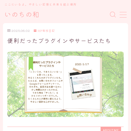
ここにいるよ。やさしい記憶と未来を結ぶ場所
いのちの和
MENU
2025.06.02
HP制作日記
便利だったプラグインやサービスたち
トップ
私について
いのちの和を開いた理由
プロローグ ごあいさつ
ケアメニュー、講座について・お知らせ
ブログ
「魂の物語」の記録たち
心の癒しと学び
ABOUT ME