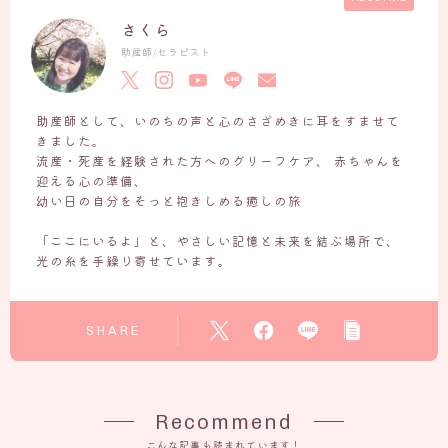
さくら
いのちの営み
助産師/セラピスト
ホームページ作成日記
お知らせ・いのちの和だより
助産師として、いのちの声と心のさざめきに耳をすませて
JOY（アリエル）との旅の記録
きました。
流産・死産を経験された方へのグリーフケア、 赤ちゃんを
お客様の声ーVOICE
迎える心の準備、
幼い日の自分をそっと抱きしめる癒しの旅
Q＆A
「ここにいるよ」と、やさしい記憶と未来を結ぶ場所で、
光の糸を手繰り寄せています。
よくあるご質問
「セッション前に読んでおきたい３つのこと」
SHARE
出張セッションについて
お問い合わせ
Recommend
こんな記事も読まれています！