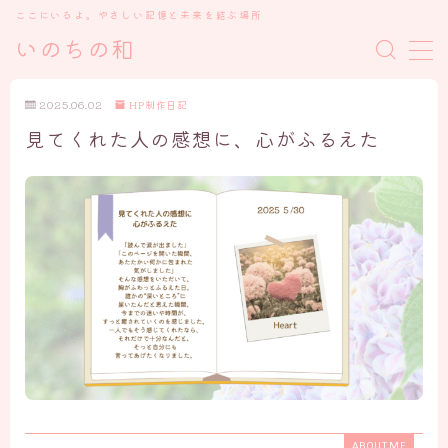
ここにいるよ。やさしい記憶と未来を結ぶ場所
いのちの和
MENU
2025.06.02
HP制作日記
見てくれた人の感想に、心がふるえた
トップ
私について
いのちの和を開いた理由
プロローグ ごあいさつ
ケアメニュー、講座について・お知らせ
ブログ
「魂の物語」の記録たち
心の癒しと学び
ABOUT ME