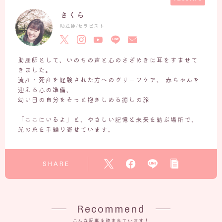
さくら
いのちの営み
助産師/セラピスト
ホームページ作成日記
お知らせ・いのちの和だより
助産師として、いのちの声と心のさざめきに耳をすませて
JOY（アリエル）との旅の記録
きました。
流産・死産を経験された方へのグリーフケア、 赤ちゃんを
お客様の声ーVOICE
迎える心の準備、
幼い日の自分をそっと抱きしめる癒しの旅
Q＆A
「ここにいるよ」と、やさしい記憶と未来を結ぶ場所で、
光の糸を手繰り寄せています。
よくあるご質問
「セッション前に読んでおきたい３つのこと」
SHARE
出張セッションについて
お問い合わせ
Recommend
こんな記事も読まれています！