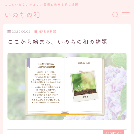
ここにいるよ。やさしい記憶と未来を結ぶ場所
いのちの和
MENU
2025.06.02
HP制作日記
ここから始まる、いのちの和の物語
トップ
私について
いのちの和を開いた理由
プロローグ ごあいさつ
ケアメニュー、講座について・お知らせ
ブログ
「魂の物語」の記録たち
心の癒しと学び
ABOUT ME