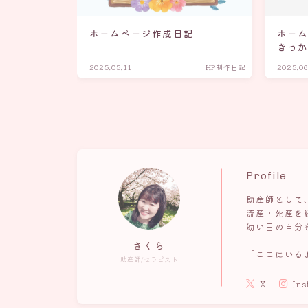
ホームページ作成日記
ホー
きっ
2025.05.11
HP制作日記
2025.06
Profile
助産師として
流産・死産を
幼い日の自分
さくら
「ここにいる
助産師/セラピスト
X
Ins