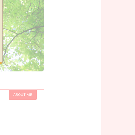
ABOUT ME
、