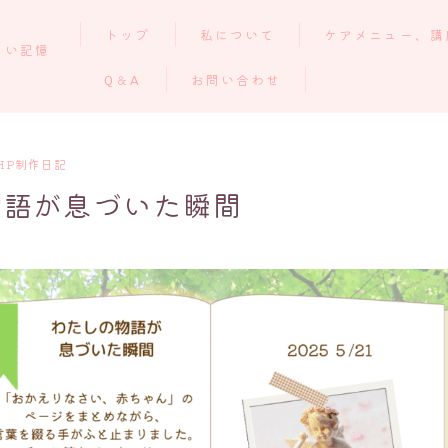
トップ
私について
ケアメニュー、講
しい記憶
Q＆A
お問い合わせ
いのちの和を開いた理由
プロローグ ごあいさつ
よくあるご質問
HP制作日記
「セッション前に読んでお
きたい３つのこと」
物語が息づいた瞬間
出張セッションについて