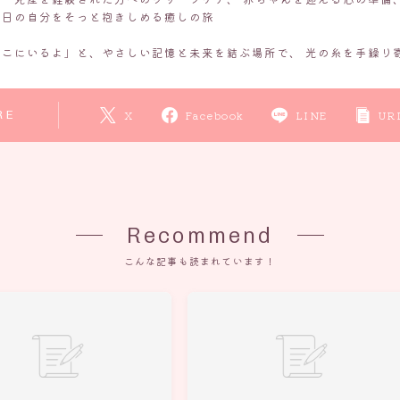
い日の自分をそっと抱きしめる癒しの旅
ここにいるよ」と、やさしい記憶と未来を結ぶ場所で、 光の糸を手繰り
RE
X
Facebook
LINE
UR
Recommend
こんな記事も読まれています！