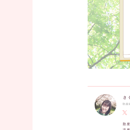
さ
助産
助
流