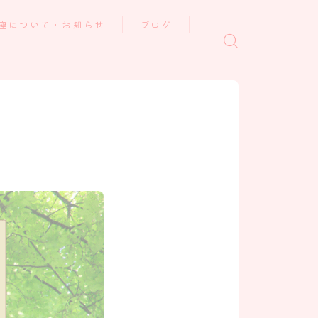
座について・お知らせ
ブログ
「魂の物語」の記録たち
心の癒しと学び
いのちの営み
ホームページ作成日記
お知らせ・いのちの和だよ
り
JOY（アリエル）との旅の
記録
お客様の声ーVOICE