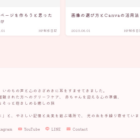
ムページを作ろうと思った
画像の選び方とCanvaの活用法
かけ
.01
HP制作日記
2025.06.01
HP制作日
、いのちの声と心のさざめきに耳をすませてきました。
経験された方へのグリーフケア、 赤ちゃんを迎える心の準備、
をそっと抱きしめる癒しの旅
よ」と、やさしい記憶と未来を結ぶ場所で、 光の糸を手繰り寄せていま
tagram
YouTube
LINE
Contact