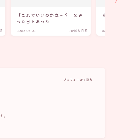
「これでいいのかな…？」と迷
リンクの貼り方と
った日もあった
記
2025.06.01
HP制作日記
2025.06.01
プロフィールを読む
す。