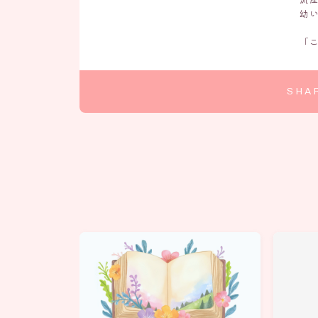
幼
「
SHA