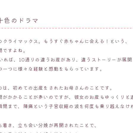
十色のドラマ
のクライマックス。もうすぐ赤ちゃんに会える！という、
間ですよね。
がいれば、10通りの違うお産があり、違うストーリーが展
つ一つに様々な経験と感動をもらっています。
のは、初めての出産をされたお母さんのことです。
間がかかることが多いのですが、彼女のお産もゆっくりと
瞬間まで、陣痛という子宮収縮の波を何度も乗り越えなけ
ち着き、立ち会い分娩が再開されたことで、