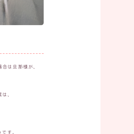
場合は旦那様が、
葉は、
のです。