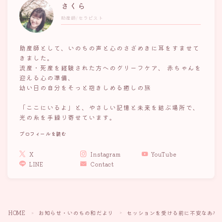
さくら
助産師/セラピスト
助産師として、いのちの声と心のさざめきに耳をすませて
きました。
流産・死産を経験された方へのグリーフケア、 赤ちゃんを
迎える心の準備、
幼い日の自分をそっと抱きしめる癒しの旅
「ここにいるよ」と、やさしい記憶と未来を結ぶ場所で、
光の糸を手繰り寄せています。
プロフィールを読む
X
Instagram
YouTube
LINE
Contact
HOME
お知らせ・いのちの和だより
セッションを受ける前に不安なあな
＞
＞