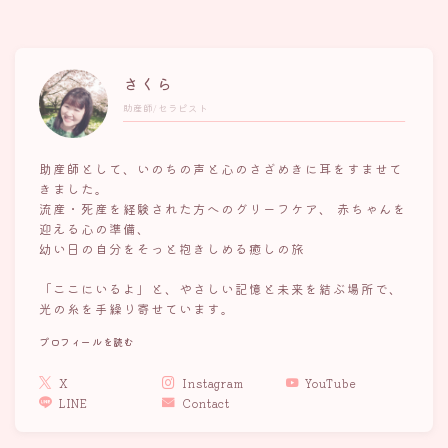
いのちの営み
ホームページ作成日記
さくら
お知らせ・いのちの和だより
助産師/セラピスト
JOY（アリエル）との旅の記録
助産師として、いのちの声と心のさざめきに耳をすませて
お客様の声ーVOICE
きました。
流産・死産を経験された方へのグリーフケア、 赤ちゃんを
迎える心の準備、
Q＆A
幼い日の自分をそっと抱きしめる癒しの旅
よくあるご質問
「ここにいるよ」と、やさしい記憶と未来を結ぶ場所で、
「セッション前に読んでおきたい３つのこと」
光の糸を手繰り寄せています。
出張セッションについて
プロフィールを読む
X
Instagram
YouTube
お問い合わせ
LINE
Contact
Follow Me