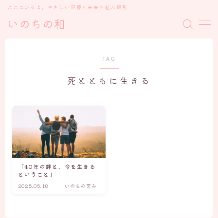
ここにいるよ。やさしい記憶と未来を結ぶ場所
いのちの和
MENU
TAG
トップ
死とともに生きる
私について
いのちの和を開いた理由
プロローグ ごあいさつ
ケアメニュー、講座について・お知らせ
「40年の絆と、今を生きる
ということ」
ブログ
2025.05.18
いのちの営み
「魂の物語」の記録たち
心の癒しと学び