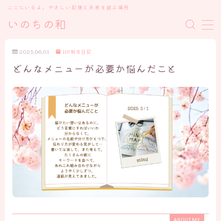
ここにいるよ。やさしい記憶と未来を結ぶ場所
いのちの和
MENU
2025.06.01
HP制作日記
どんなメニューが必要か悩んだこと
トップ
私について
いのちの和を開いた理由
プロローグ ごあいさつ
ケアメニュー、講座について・お知らせ
ブログ
「魂の物語」の記録たち
心の癒しと学び
ABOUT ME