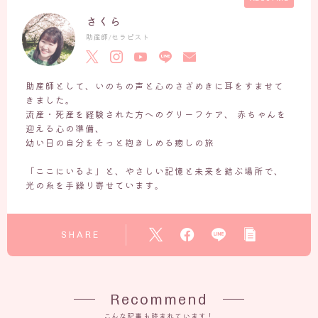
さくら
いのちの営み
助産師/セラピスト
ホームページ作成日記
お知らせ・いのちの和だより
助産師として、いのちの声と心のさざめきに耳をすませて
JOY（アリエル）との旅の記録
きました。
流産・死産を経験された方へのグリーフケア、 赤ちゃんを
お客様の声ーVOICE
迎える心の準備、
幼い日の自分をそっと抱きしめる癒しの旅
Q＆A
「ここにいるよ」と、やさしい記憶と未来を結ぶ場所で、
光の糸を手繰り寄せています。
よくあるご質問
「セッション前に読んでおきたい３つのこと」
SHARE
出張セッションについて
お問い合わせ
Recommend
こんな記事も読まれています！